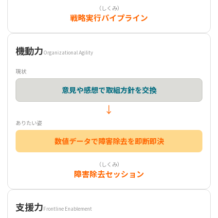
（しくみ）
戦略実行パイプライン
機動力
Organizational Agility
現状
意見や感想で取組方針を交換
↓
ありたい姿
数値データで障害除去を即断即決
（しくみ）
障害除去セッション
支援力
Frontline Enablement