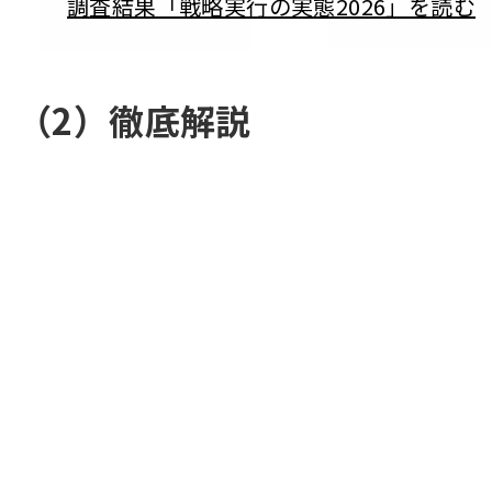
調査結果「戦略実行の実態2026」を読む
（2）徹底解説
[!% if (image.url!="") { %]
[!% } %]
[%title%]