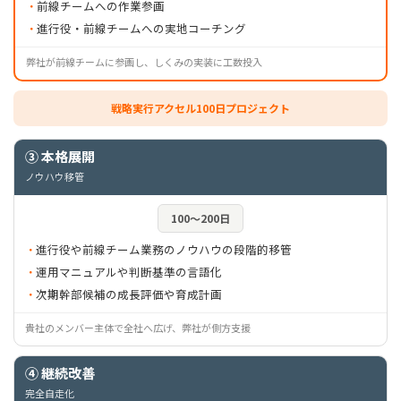
前線チームへの作業参画
進行役・前線チームへの実地コーチング
弊社が前線チームに参画し、しくみの実装に工数投入
戦略実行アクセル100日プロジェクト
③ 本格展開
ノウハウ移管
100〜200日
進行役や前線チーム業務のノウハウの段階的移管
運用マニュアルや判断基準の言語化
次期幹部候補の成長評価や育成計画
貴社のメンバー主体で全社へ広げ、弊社が側方支援
④ 継続改善
完全自走化