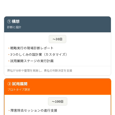
① 構想
診断と設計
〜30日
戦略実行の現場診断レポート
3つのしくみの設計案（カスタマイズ）
試用展開ステージの実行計画
弊社が分析や整理を実施し、貴社の判断決定を支援
② 試用展開
プロトタイプ運営
〜100日
障害除去セッションの進行支援